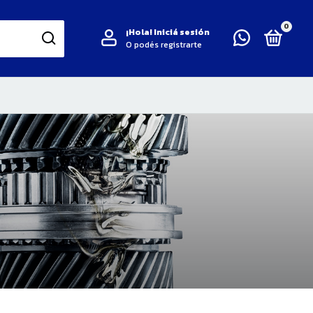
0
¡Hola!
Iniciá sesión
O podés registrarte