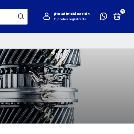
0
¡Hola!
Iniciá sesión
O podés registrarte